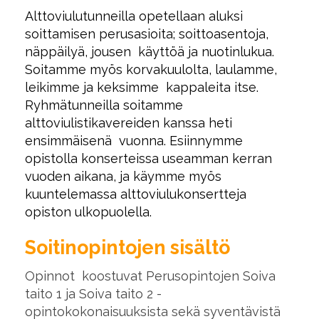
Alttoviulutunneilla opetellaan aluksi
soittamisen perusasioita; soittoasentoja,
näppäilyä, jousen käyttöä ja nuotinlukua.
Soitamme myös korvakuulolta, laulamme,
leikimme ja keksimme kappaleita itse.
Ryhmätunneilla soitamme
alttoviulistikavereiden kanssa heti
ensimmäisenä vuonna. Esiinnymme
opistolla konserteissa useamman kerran
vuoden aikana, ja käymme myös
kuuntelemassa alttoviulukonsertteja
opiston ulkopuolella.
Soitinopintojen sisältö
Opinnot koostuvat Perusopintojen Soiva
taito 1 ja Soiva taito 2 -
opintokokonaisuuksista sekä syventävistä