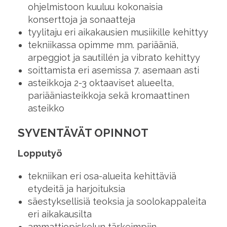
ohjelmistoon kuuluu kokonaisia
konserttoja ja sonaatteja
tyylitaju eri aikakausien musiikille kehittyy
tekniikassa opimme mm. pariääniä,
arpeggiot ja sautillén ja vibrato kehittyy
soittamista eri asemissa 7. asemaan asti
asteikkoja 2-3 oktaaviset alueelta,
pariääniasteikkoja sekä kromaattinen
asteikko
SYVENTÄVÄT OPINNOT
Lopputyö
tekniikan eri osa-alueita kehittäviä
etydeitä ja harjoituksia
säestyksellisiä teoksia ja soolokappaleita
eri aikakausilta
ammattiopiskelun tärkeimpiin