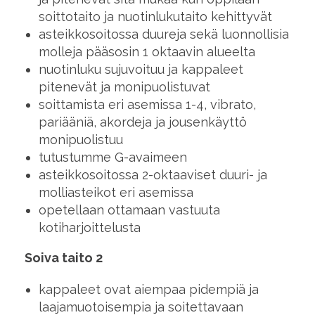
soittotaito ja nuotinlukutaito kehittyvät
asteikkosoitossa duureja sekä luonnollisia
molleja pääsosin 1 oktaavin alueelta
nuotinluku sujuvoituu ja kappaleet
pitenevät ja monipuolistuvat
soittamista eri asemissa 1-4, vibrato,
pariääniä, akordeja ja jousenkäyttö
monipuolistuu
tutustumme G-avaimeen
asteikkosoitossa 2-oktaaviset duuri- ja
molliasteikot eri asemissa
opetellaan ottamaan vastuuta
kotiharjoittelusta
Soiva taito 2
kappaleet ovat aiempaa pidempiä ja
laajamuotoisempia ja soitettavaan