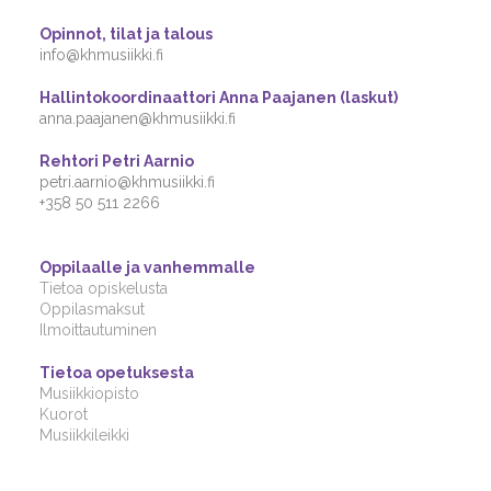
Opinnot, tilat ja talous
info@khmusiikki.fi
Hallintokoordinaattori Anna Paajanen (laskut)
anna.paajanen@khmusiikki.fi
Rehtori Petri Aarnio
petri.aarnio@khmusiikki.fi
+358 50 511 2266
Oppilaalle ja vanhemmalle
Tietoa opiskelusta
Oppilasmaksut
Ilmoittautuminen
Tietoa opetuksesta
Musiikkiopisto
Kuorot
Musiikkileikki