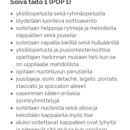
Soiva taito 1 (POP 1)
yksilöopetusta sekä ryhmäopetusta
löydetään luonteva soittoasento
soitetaan helppoja rytmejä ja melodioita
näppäillen sekä jousella
soitetaan vapailla kielillä sekä huiluäänillä
yksilöopetusta ja jousiorkesterisoittoa
opettajan harkinnan mukaan heti kun se
on oppilaalle mahdollista
opitaan nuotinluvun perusteita
jousilajeja, esim. detaché, legato, portato,
staccato ja spiccaton alkeet
vasemman käden erilaisia
sormiryhmittelyjä
soitetaan nuoteista sekä ulkoa ja
keksitään kappaleita myös itse
aluksi soitettavat kappaleet ovat lyhyitä
ja pitenevät sitä mukaa kun oppilaan