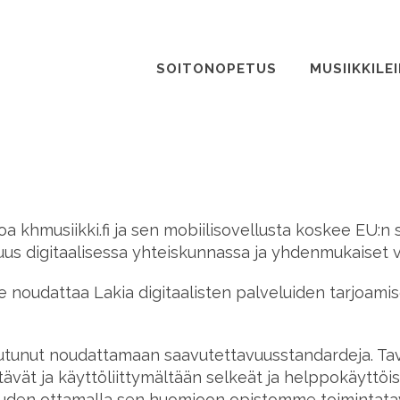
SOITONOPETUS
MUSIIKKILEI
a khmusiikki.fi ja sen mobiilisovellusta koskee EU:n 
uus digitaalisessa yhteiskunnassa ja yhdenmukaiset 
 se noudattaa Lakia digitaalisten palveluiden tarjoami
toutunut noudattamaan saavutettavuusstandardeja. T
tävät ja käyttöliittymältään selkeät ja helppokäyttöis
uuden ottamalla sen huomioon opistomme toimintatav