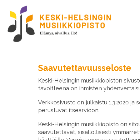
Saavutettavuusseloste
Keski-Helsingin musiikkiopiston sivusto
tavoitteena on ihmisten yhdenvertais
Verkkosivusto on julkaistu 1.3.2020 ja
perustuvat itsearvioon.
Keski-Helsingin musiikkiopisto on si
saavutettavat, sisällöllisesti ymmärret
käyttäjille. Varmistamme saavutettav