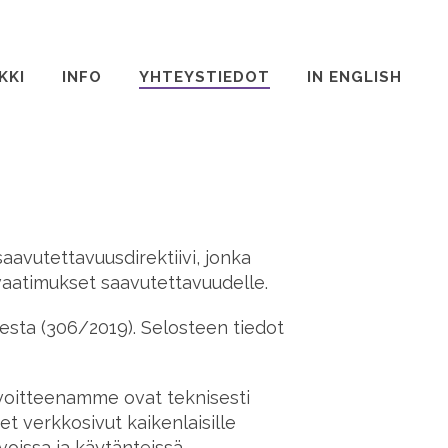
KKI
INFO
YHTEYSTIEDOT
IN ENGLISH
saavutettavuusdirektiivi, jonka
vaatimukset saavutettavuudelle.
sesta (306/2019). Selosteen tiedot
avoitteenamme ovat teknisesti
et verkkosivut kaikenlaisille
oissa ja käytänteissä.