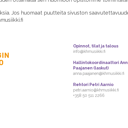
ksia.
Jos huomaat puutteita sivuston saavutettavuudes
usiikki.fi
Opinnot, tilat ja talous
info@khmusiikki.fi
Hallintokoordinaattori An
Paajanen (laskut)
anna.paajanen@khmusiikki.fi
Rehtori Petri Aarnio
petri.aarnio@khmusiikki.fi
+358 50 511 2266