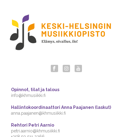
Opinnot, tilat ja talous
info@khmusiikki.fi
Hallintokoordinaattori Anna Paajanen (laskut)
anna.paajanen@khmusiikki.fi
Rehtori Petri Aarnio
petri.aarnio@khmusiikki.fi
+358 50 511 2266