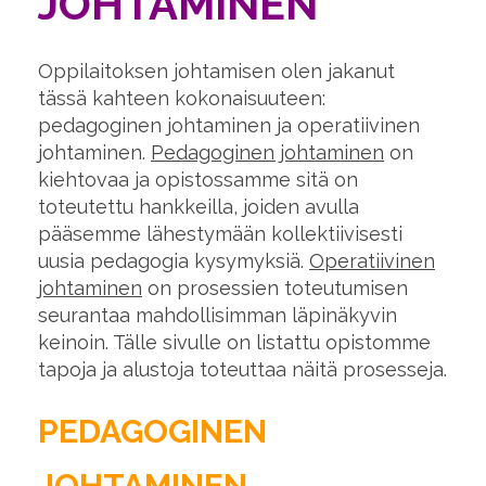
JOHTAMINEN
Oppilaitoksen johtamisen olen jakanut
tässä kahteen kokonaisuuteen:
pedagoginen johtaminen ja operatiivinen
johtaminen.
Pedagoginen johtaminen
on
kiehtovaa ja opistossamme sitä on
toteutettu hankkeilla, joiden avulla
pääsemme lähestymään kollektiivisesti
uusia pedagogia kysymyksiä.
Operatiivinen
johtaminen
on prosessien toteutumisen
seurantaa mahdollisimman läpinäkyvin
keinoin. Tälle sivulle on listattu opistomme
tapoja ja alustoja toteuttaa näitä prosesseja.
PEDAGOGINEN
JOHTAMINEN