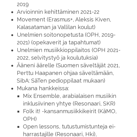
2019
Arvioinnin kehittäminen 2021-22
Movement (Erasmus+, Aleksis Kiven,
Kalasataman ja Vallilan koulut)
Unelmien soitonopetusta (OPH, 2019-
2021) (opekaverit ja tapahtumat)
Unelmien musiikkioppilaitos (OPH 2021-
2022, selvitystyö ja koulutuksia)
Ääneni äärelle (Suomen säveltäjät 2021,
Perttu Haapanen ohjaa säveltämään,
SibA: SäTen pedioppilaat mukaan)
Mukana hankkeissa:
Mix Ensemble, arabialaisen musiikin
inklusiivinen yhtye (Resonaari, SKR)
Folk it! -kansanmusiikkikeirit (KäMO,
OPH)
Open lessons, tutustumistunteja ei-
harrastajille (Resonaari, Hki),