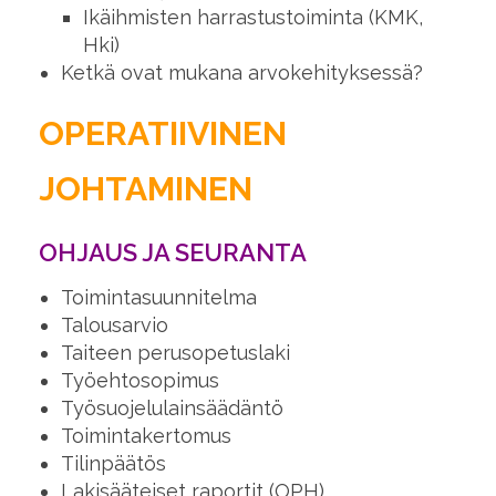
Ikäihmisten harrastustoiminta (KMK,
Hki)
Ketkä ovat mukana arvokehityksessä?
OPERATIIVINEN
JOHTAMINEN
OHJAUS JA SEURANTA
Toimintasuunnitelma
Talousarvio
Taiteen perusopetuslaki
Työehtosopimus
Työsuojelulainsäädäntö
Toimintakertomus
Tilinpäätös
Lakisääteiset raportit (OPH)