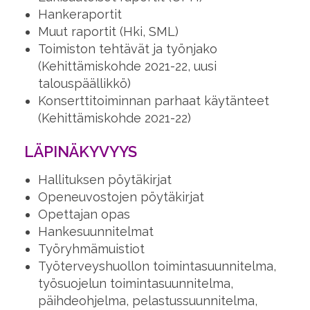
Hankeraportit
Muut raportit (Hki, SML)
Toimiston tehtävät ja työnjako
(Kehittämiskohde 2021-22, uusi
talouspäällikkö)
Konserttitoiminnan parhaat käytänteet
(Kehittämiskohde 2021-22)
LÄPINÄKYVYYS
Hallituksen pöytäkirjat
Openeuvostojen pöytäkirjat
Opettajan opas
Hankesuunnitelmat
Työryhmämuistiot
Työterveyshuollon toimintasuunnitelma,
työsuojelun toimintasuunnitelma,
päihdeohjelma, pelastussuunnitelma,