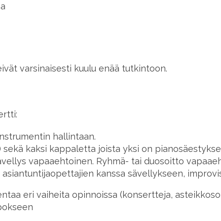
aa
ivät varsinaisesti kuulu enää tutkintoon.
tti:
instrumentin hallintaan.
ja) sekä kaksi kappaletta joista yksi on pianosäestyks
ävellys vapaaehtoinen. Ryhmä- tai duosoitto vapaaeh
siantuntijaopettajien kanssa sävellykseen, improviso
entaa eri vaiheita opinnoissa (konsertteja, asteikkosoi
epokseen