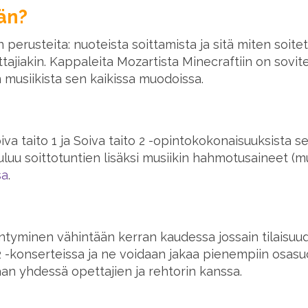
ään?
perusteita: nuoteista soittamista ja sitä miten soitet
tajiakin. Kappaleita Mozartista Minecraftiin on sovitel
 musiikista sen kaikissa muodoissa.
a taito 1 ja Soiva taito 2 -opintokokonaisuuksista s
uu soittotuntien lisäksi musiikin hahmotusaineet (mu
sa
.
intyminen vähintään kerran kaudessa jossain tilaisuu
 2 -konserteissa ja ne voidaan jakaa pienempiin osasu
aan yhdessä opettajien ja rehtorin kanssa.