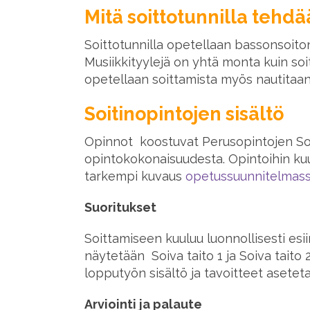
Mitä soittotunnilla tehd
Soittotunnilla opetellaan bassonsoiton 
Musiikkityylejä on yhtä monta kuin soit
opetellaan soittamista myös nautitaan
Soitinopintojen sisältö
Opinnot koostuvat Perusopintojen Soiv
opintokokonaisuudesta. Opintoihin kuul
tarkempi kuvaus
opetussuunnitelmas
Suoritukset
Soittamiseen kuuluu luonnollisesti esi
näytetään Soiva taito 1 ja Soiva taito
lopputyön sisältö ja tavoitteet asetet
Arviointi ja palaute