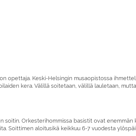
ton opettaja. Keski-Helsingin musaopistossa ihmet
aiden kera. Välillä soitetaan, välillä lauletaan, mu
in soitin. Orkesterihommissa basistit ovat enemmän 
a. Soittimen aloitusikä keikkuu 6-7 vuodesta ylöspäi