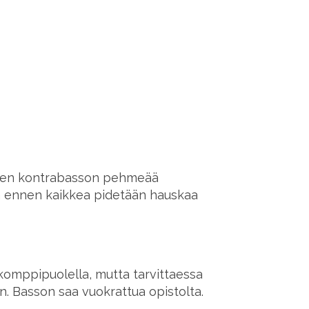
telen kontrabasson pehmeää
tta ennen kaikkea pidetään hauskaa
komppipuolella, mutta tarvittaessa
n. Basson saa vuokrattua opistolta.