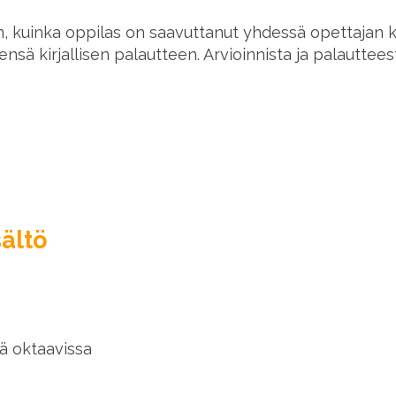
hen, kuinka oppilas on saavuttanut yhdessä opettajan 
eensä kirjallisen palautteen. Arvioinnista ja palauttee
sältö
sä oktaavissa