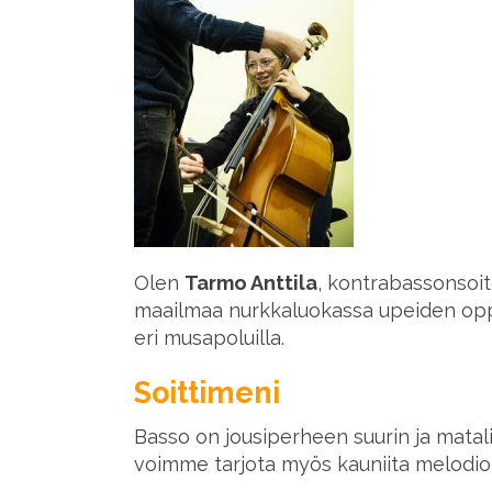
Olen
Tarmo Anttila
, kontrabassonsoi
maailmaa nurkkaluokassa upeiden oppil
eri musapoluilla.
Soittimeni
Basso on jousiperheen suurin ja matal
voimme tarjota myös kauniita melodioit