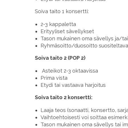
Soiva taito 1 konsertti:
2-3 kappaletta
Erityyliset sävellykset
Tason mukainen oma sävellys ja/ta
Ryhmäsoitto/duosoitto suositeltav
Soiva taito 2 (POP 2)
Asteikot 2-3 oktaavissa
Prima vista
Etydi tai vastaava harjoitus
Soiva taito 2 konsertti:
Laaja teos (sonaatti, konsertto, sar
Vaihtoehtoisesti voi soittaa esimer
Tason mukainen oma sävellys tai im