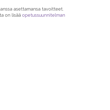
kanssa asettamansa tavoitteet.
sta on lisää
opetussuunnitelman