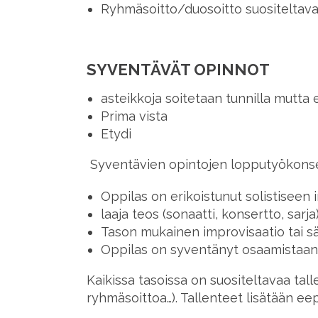
Ryhmäsoitto/duosoitto suositeltav
SYVENTÄVÄT OPINNOT
asteikkoja soitetaan tunnilla mutta e
Prima vista
Etydi
Syventävien opintojen lopputyökonser
Oppilas on erikoistunut solistiseen 
laaja teos (sonaatti, konsertto, sar
Tason mukainen improvisaatio tai s
Oppilas on syventänyt osaamistaan a
Kaikissa tasoissa on suositeltavaa tall
ryhmäsoittoa…). Tallenteet lisätään e