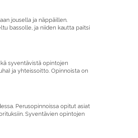
aan jousella ja näppäillen.
tu bassolle, ja niiden kautta paitsi
ekä syventävistä opintojen
ha) ja yhteissoitto. Opinnoista on
dessa. Perusopinnoissa opitut asiat
orituksiin. Syventävien opintojen