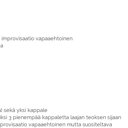
i improvisaatio vapaaehtoinen
aa
ja) sekä yksi kappale
kiksi 3 pienempää kappaletta laajan teoksen sijaan
provisaatio vapaaehtoinen mutta suositeltava