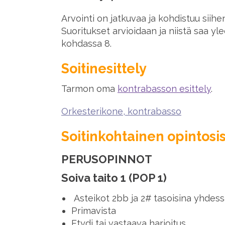
Arvointi on jatkuvaa ja kohdistuu sii
Suoritukset arvioidaan ja niistä saa yl
kohdassa 8.
Soitinesittely
Tarmon oma
kontrabasson esittely
.
Orkesterikone, kontrabasso
Soitinkohtainen opintosi
PERUSOPINNOT
Soiva taito 1 (POP 1)
Asteikot 2bb ja 2# tasoisina yhdes
Primavista
Etydi tai vastaava harjoitus