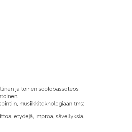
ellinen ja toinen soolobassoteos.
toinen.
intiin, musiikkiteknologiaan tms:
ttoa, etydejä, improa, sävellyksiä,