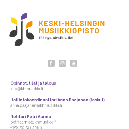
Opinnot, tilat ja talous
info@khmusiikki.fi
Hallintokoordinaattori Anna Paajanen (laskut)
anna.paajanen@khmusiikki.fi
Rehtori Petri Aarnio
petri.aarnio@khmusiikki.fi
+358 50 511 2266