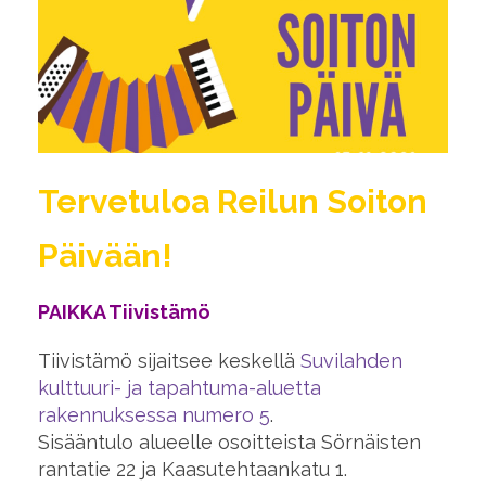
Tervetuloa Reilun Soiton
Päivään!
PAIKKA Tiivistämö
Tiivistämö sijaitsee keskellä
Suvilahden
kulttuuri- ja tapahtuma-aluetta
rakennuksessa numero 5
.
Sisääntulo alueelle osoitteista Sörnäisten
rantatie 22 ja Kaasutehtaankatu 1.