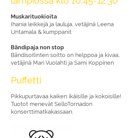
lämpiössä klo 10.45-12.30
Muskarituokioita
Ihania leikkejä ja lauluja, vetäjinä Leena
Untamala & kumppanit
Bändipaja non stop
Bändisoitinten soitto on helppoa ja kivaa,
vetäjinä Mari Vuolahti ja Sami Koppinen
Puffetti
Pikkupurtavaa kaiken ikäisille ja kokoisille!
Tuotot menevät SelloTornadon
konserttimatkakassaan.